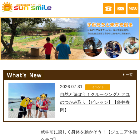
053-430-035
お問い
MENU
一覧
2026.07.31
イベント
自然と遊ぼう！クルージングとアユ
のつかみ取り【ビレッジ】【袋井春
岡】
就学前に楽しく身体を動かそう！【ジュニア体操
クラブ】