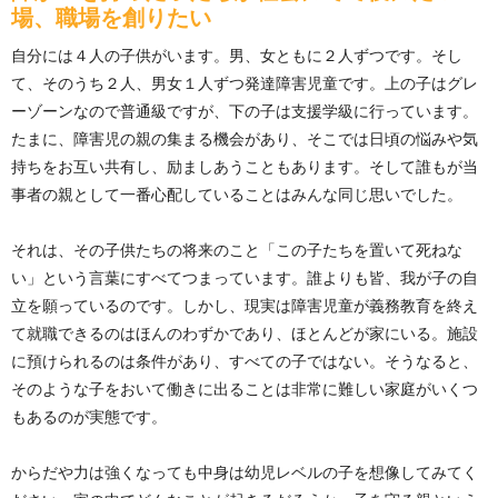
場、職場を創りたい
自分には４人の子供がいます。男、女ともに２人ずつです。そし
て、そのうち２人、男女１人ずつ発達障害児童です。上の子はグレ
ーゾーンなので普通級ですが、下の子は支援学級に行っています。
たまに、障害児の親の集まる機会があり、そこでは日頃の悩みや気
持ちをお互い共有し、励ましあうこともあります。そして誰もが当
事者の親として一番心配していることはみんな同じ思いでした。
それは、その子供たちの将来のこと「この子たちを置いて死ねな
い」という言葉にすべてつまっています。誰よりも皆、我が子の自
立を願っているのです。しかし、現実は障害児童が義務教育を終え
て就職できるのはほんのわずかであり、ほとんどが家にいる。施設
に預けられるのは条件があり、すべての子ではない。そうなると、
そのような子をおいて働きに出ることは非常に難しい家庭がいくつ
もあるのが実態です。
からだや力は強くなっても中身は幼児レベルの子を想像してみてく