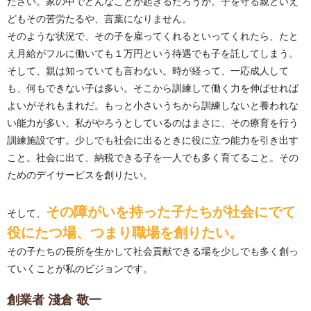
ださい。家の中でどんなことが起きるだろうか。子を守る親といえ
どもその苦労たるや、言葉になりません。
そのような状況で、その子を雇ってくれるといってくれたら、たと
え月給がフルに働いても１万円という待遇でも子を託してしまう。
そして、親は知っていても言わない。時が経って、一応成人して
も、何もできない子は多い。そこから訓練して働く力を伸ばせれば
よいがそれもまれだ。もっと小さいうちから訓練しないと養われな
い能力が多い。私がやろうとしているのはまさに、その療育を行う
訓練施設です。少しでも社会に出るときに役に立つ能力を引き出す
こと。社会に出て、納税できる子を一人でも多く育てること。その
ためのデイサービスを創りたい。
その障がいを持った子たちが社会にでて
そして、
役にたつ場、つまり職場を創りたい。
その子たちの長所を生かして社会貢献できる場を少しでも多く創っ
ていくことが私のビジョンです。
創業者 淺倉 敬一