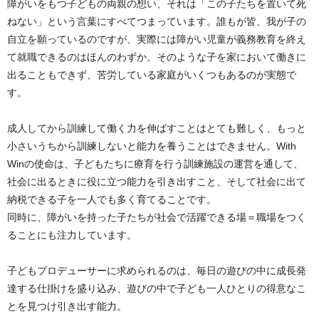
障がいをもつ子どもの両親の想い、それは「この子たちを置いて死
ねない」という言葉にすべてつまっています。誰もが皆、我が子の
自立を願っているのですが、実際には障がい児童が義務教育を終え
て就職できるのはほんのわずか。そのような子を家において働きに
出ることもできず、苦労している家庭がいくつもあるのが実態で
す。
成人してから訓練して働く力を伸ばすことはとても難しく、もっと
小さいうちから訓練しないと能力を養うことはできません。With
Winの使命は、子どもたちに療育を行う訓練施設の運営を通して、
社会に出るときに役に立つ能力を引き出すこと、そして社会に出て
納税できる子を一人でも多く育てることです。
同時に、障がいを持った子たちが社会で活躍できる場＝職場をつく
ることにも注力しています。
子どもプロデューサーに求められるのは、毎日の遊びの中に成長発
達する仕掛けを盛り込み、遊びの中で子ども一人ひとりの得意なこ
とを見つけ引き出す能力。