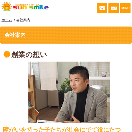
053-430-035
お問い
MENU
ホーム
会社案内
会社案内
創業の想い
障がいを持った子たちが社会にでて役にたつ