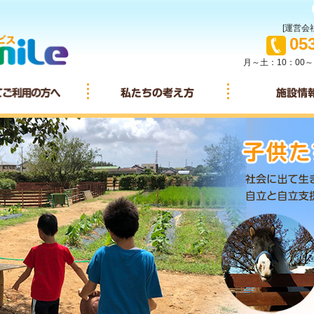
[運営会社
TEL
05
月～土：10：00～
イサービスとは
初めてご利用の方へ
私たちの考え方