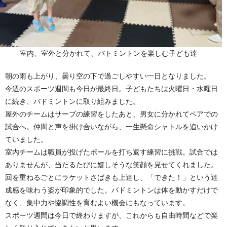
室内、室外と分かれて、バトミントンを楽しむ子ども達
朝の雨も上がり、曇り空の下で過ごしやすい一日となりました。
今週のスポーツ週間も今日が最終日。子どもたちは火曜日・水曜日
に続き、バドミントンに取り組みました。
屋外のチームはサーブの練習をしたあと、男女に分かれてペアでの
試合へ。仲間と声を掛け合いながら、一生懸命シャトルを追いかけ
ていました。
室内チームは職員が投げたボールを打ち返す練習に挑戦。試合では
ありませんが、当たるたびに嬉しそうな笑顔を見せてくれました。
回を重ねるごとにラケットさばきも上達し、「できた！」という達
成感を味わう姿が印象的でした。バドミントンは体を動かすだけで
なく、集中力や協調性を育むよい機会にもなっています。
スポーツ週間は今日で終わりますが、これからも自由時間などで楽