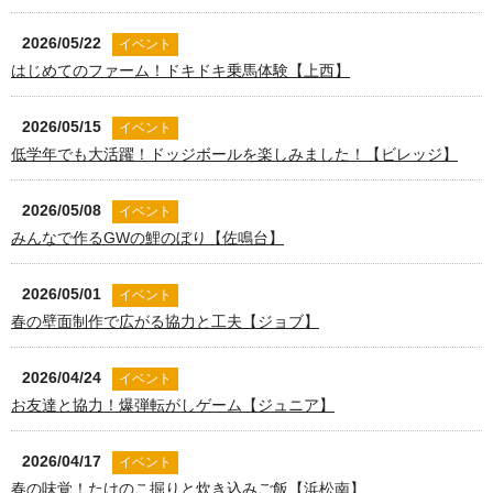
2026/05/22
イベント
はじめてのファーム！ドキドキ乗馬体験【上西】
2026/05/15
イベント
低学年でも大活躍！ドッジボールを楽しみました！【ビレッジ】
2026/05/08
イベント
みんなで作るGWの鯉のぼり【佐鳴台】
2026/05/01
イベント
春の壁面制作で広がる協力と工夫【ジョブ】
2026/04/24
イベント
お友達と協力！爆弾転がしゲーム【ジュニア】
2026/04/17
イベント
春の味覚！たけのこ掘りと炊き込みご飯【浜松南】