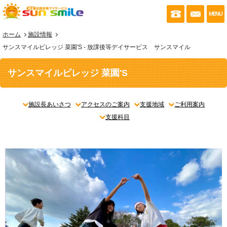
053-430-035
お問い
MENU
ホーム
施設情報
サンスマイルビレッジ 菜園'S - 放課後等デイサービス サンスマイル
サンスマイルビレッジ 菜園'S
施設長あいさつ
アクセスのご案内
支援地域
ご利用案内
支援科目