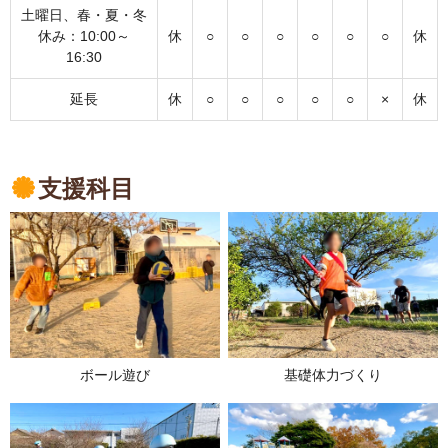
土曜日、春・夏・冬
休み：10:00～
休
○
○
○
○
○
○
休
16:30
延長
休
○
○
○
○
○
×
休
支援科目
ボール遊び
基礎体力づくり