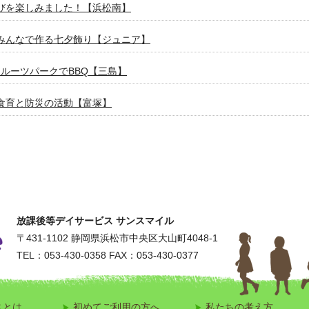
びを楽しみました！【浜松南】
みんなで作る七夕飾り【ジュニア】
フルーツパークでBBQ【三島】
食育と防災の活動【富塚】
身体を動かそう！【ジュニア体操クラブ】
者歓迎サッカークラブ【SUN SMILE FC】
さまの進路選びをサポート【敬愛義塾高等学院】
放課後等デイサービス サンスマイル
パンポン大会【袋井春岡】
〒431-1102
静岡県浜松市中央区大山町4048-1
TEL：053-430-0358
FAX：053-430-0377
ーム！ドキドキ乗馬体験【上西】
躍！ドッジボールを楽しみました！【ビレッジ】
スとは
初めてご利用の方へ
私たちの考え方