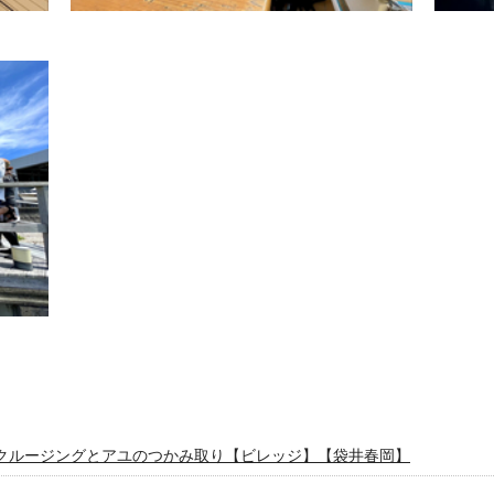
クルージングとアユのつかみ取り【ビレッジ】【袋井春岡】