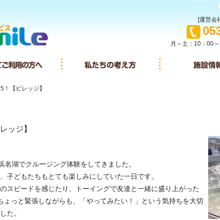
[運営会社
TEL
05
月～土：10：00～
イサービスとは
初めてご利用の方へ
私たちの考え方
25！【ビレッジ】
ビレッジ】
、浜名湖でクルージング体験をしてきました。
、子どもたちもとても楽しみにしていた一日です。
のスピードを感じたり、トーイングで友達と一緒に盛り上がった
ちょっと緊張しながらも、「やってみたい！」という気持ちを大切
した。