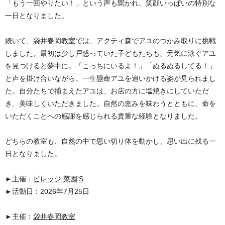
「もう一回やりたい！」という声も聞かれ、笑顔いっぱいの特別な
一日となりました。
続いて、袋井春岡教室では、アクティ森でアユのつかみ取りに挑戦
しました。最初は少し戸惑っていた子どもたちも、元気に泳ぐアユ
を見つけると夢中に。「こっちにいるよ！」「ぬるぬるしてる！」
と声を掛け合いながら、一生懸命アユを追いかける姿が見られまし
た。自分たちで捕まえたアユは、お店の方に塩焼きにしていただ
き、美味しくいただきました。自然の恵みを味わうとともに、命を
いただくことへの感謝を感じられる貴重な経験となりました。
どちらの教室も、自然の中で思い切り体を動かし、思い出に残る一
日となりました。
►主催：
ビレッジ 菜園'S
►活動日：2026年7月25日
►主催：
袋井春岡教室