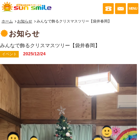
053-430-035
お問い
MENU
ホーム
お知らせ
みんなで飾るクリスマスツリー【袋井春岡】
お知らせ
みんなで飾るクリスマスツリー【袋井春岡】
2025/12/24
イベント