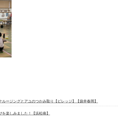
クルージングとアユのつかみ取り【ビレッジ】【袋井春岡】
びを楽しみました！【浜松南】