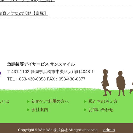
食育と防災の活動【富塚】
身体を動かそう！【ジュニア体操クラブ】
者歓迎サッカークラブ【SUN SMILE FC】
さまの進路選びをサポート【敬愛義塾高等学院】
放課後等デイサービス サンスマイル
パンポン大会【袋井春岡】
〒431-1102
静岡県浜松市中央区大山町4048-1
TEL：053-430-0358
FAX：053-430-0377
ーム！ドキドキ乗馬体験【上西】
躍！ドッジボールを楽しみました！【ビレッジ】
スとは
初めてご利用の方へ
私たちの考え方
Wの鯉のぼり【佐鳴台】
会社案内
お問い合わせ
広がる協力と工夫【ジョブ】
admin
Copyright © With Win 株式会社 All rights reserved.