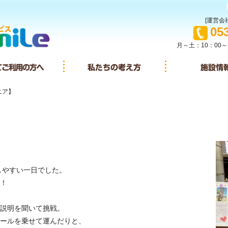
[運営会社
TEL
05
月～土：10：00～
イサービスとは
初めてご利用の方へ
私たちの考え方
ニア】
しやすい一日でした。
！
説明を聞いて挑戦。
ールを乗せて運んだりと、