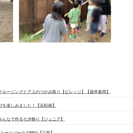
クルージングとアユのつかみ取り【ビレッジ】【袋井春岡】
びを楽しみました！【浜松南】
みんなで作る七夕飾り【ジュニア】
フルーツパークでBBQ【三島】