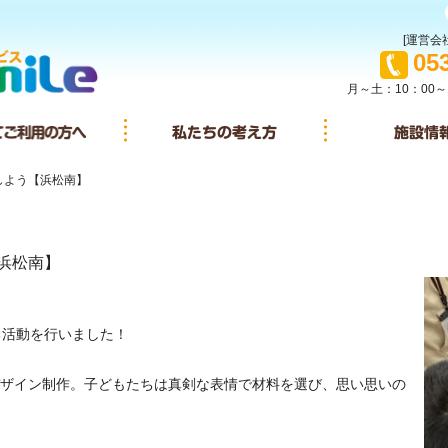
[運営会社
TEL
05
月～土：10：00～
イサービスとは
初めてご利用の方へ
私たちの考え方
しよう【浜松南】
浜松南】
る活動を行いました！
ザイン制作。子どもたちは真剣な表情で材料を選び、思い思いの