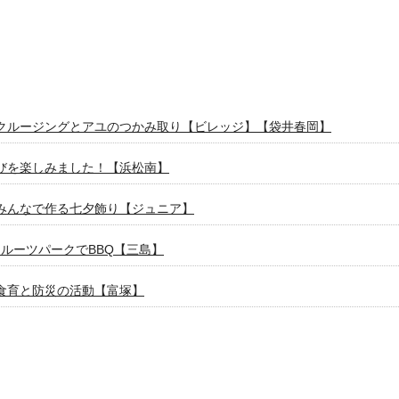
クルージングとアユのつかみ取り【ビレッジ】【袋井春岡】
びを楽しみました！【浜松南】
みんなで作る七夕飾り【ジュニア】
フルーツパークでBBQ【三島】
食育と防災の活動【富塚】
身体を動かそう！【ジュニア体操クラブ】
者歓迎サッカークラブ【SUN SMILE FC】