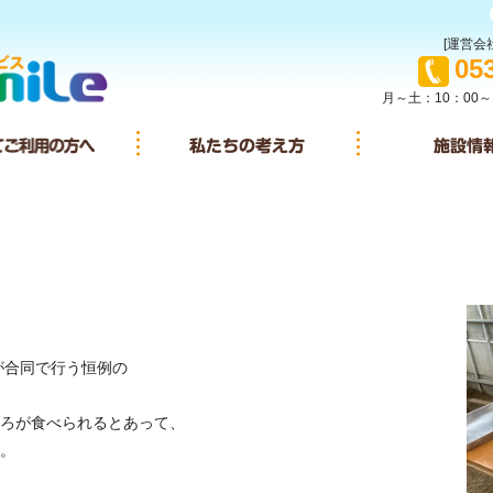
[運営会社
TEL
05
月～土：10：00～
イサービスとは
初めてご利用の方へ
私たちの考え方
が合同で行う恒例の
ろが食べられるとあって、
。