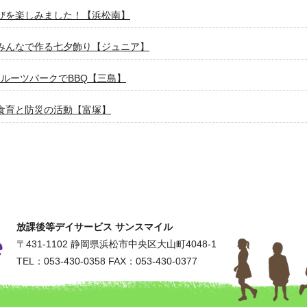
びを楽しみました！【浜松南】
みんなで作る七夕飾り【ジュニア】
フルーツパークでBBQ【三島】
食育と防災の活動【富塚】
身体を動かそう！【ジュニア体操クラブ】
者歓迎サッカークラブ【SUN SMILE FC】
さまの進路選びをサポート【敬愛義塾高等学院】
放課後等デイサービス サンスマイル
パンポン大会【袋井春岡】
〒431-1102
静岡県浜松市中央区大山町4048-1
TEL：053-430-0358
FAX：053-430-0377
ーム！ドキドキ乗馬体験【上西】
躍！ドッジボールを楽しみました！【ビレッジ】