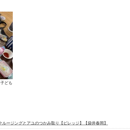
る子ども
クルージングとアユのつかみ取り【ビレッジ】【袋井春岡】