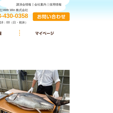
講演会情報
会社案内
採用情報
] With Win 株式会社
:
3-430-0358
お問い合わせ
18：00（日・祝休）
施設情報
マイページ