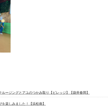
クルージングとアユのつかみ取り【ビレッジ】【袋井春岡】
びを楽しみました！【浜松南】