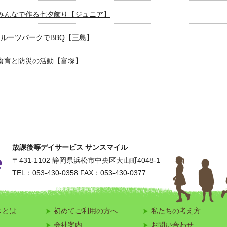
みんなで作る七夕飾り【ジュニア】
フルーツパークでBBQ【三島】
食育と防災の活動【富塚】
身体を動かそう！【ジュニア体操クラブ】
者歓迎サッカークラブ【SUN SMILE FC】
さまの進路選びをサポート【敬愛義塾高等学院】
放課後等デイサービス サンスマイル
パンポン大会【袋井春岡】
〒431-1102
静岡県浜松市中央区大山町4048-1
TEL：053-430-0358
FAX：053-430-0377
ーム！ドキドキ乗馬体験【上西】
躍！ドッジボールを楽しみました！【ビレッジ】
スとは
初めてご利用の方へ
私たちの考え方
Wの鯉のぼり【佐鳴台】
会社案内
お問い合わせ