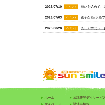
2026/07/10
願いを込めて、
イベント
2026/07/03
親子企画♪浜松
イベント
2026/06/26
楽しく学ぼう！
イベント
2026/06/15
就学前に楽しく
お知らせ
2026/06/10
小学生募集！初心
お知らせ
2026/06/01
特性のあるお子
お知らせ
2026/05/29
みんなで挑戦！
イベント
2026/05/22
はじめてのファ
イベント
2026/05/15
低学年でも大活
イベント
ホーム
放課後等デイサービ
2026/05/08
みんなで作るG
マイページ
イベント
講演会情報